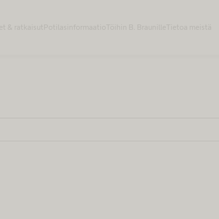
et & ratkaisut
Potilasinformaatio
Töihin B. Braunille
Tietoa meistä