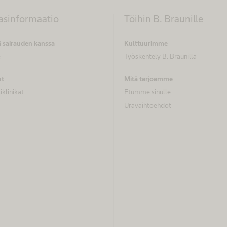
lasinformaatio
Töihin B. Braunille
 sairauden kanssa
Kulttuurimme
e
Työskentely B. Braunilla
ut
Mitä tarjoamme
iklinikat
Etumme sinulle
Uravaihtoehdot