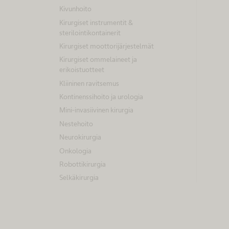
Kivunhoito
Kirurgiset instrumentit &
sterilointikontainerit
Kirurgiset moottorijärjestelmät
Kirurgiset ommelaineet ja
erikoistuotteet
Kliininen ravitsemus
Kontinenssihoito ja urologia
Mini-invasiivinen kirurgia
Nestehoito
Neurokirurgia
Onkologia
Robottikirurgia
Selkäkirurgia