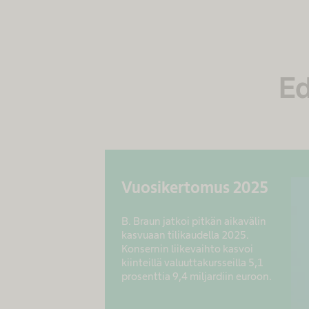
Ed
Vuosikertomus 2025
B. Braun jatkoi pitkän aikavälin
kasvuaan tilikaudella 2025.
Konsernin liikevaihto kasvoi
kiinteillä valuuttakursseilla 5,1
prosenttia 9,4 miljardiin euroon.