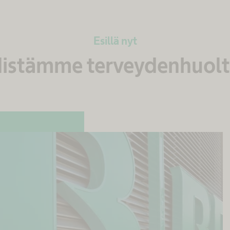
Esillä nyt
istämme terveydenhuol