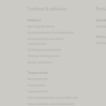
Tuotteet & ratkaisut
Poti
Ratkaisut
Elämää
Aesculap Academy
Avann
Asiakaskohtaiset toimenpidesetit
Palvel
Kirurgisten instrumenttien
Dialyys
huoltopalvelu
Onkologinen lääkehoito
Tekninen huoltopalvelu
Älykäs nestehoito
Terapia-alueet
Avanteenhoito
Haavanhoito
Hammashoito
Interventionaalinen verisuonikirurgia
Kehon ulkoiset veren hoitotoimet