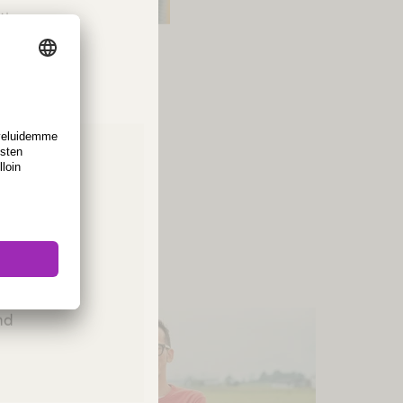
tion.
sti
ies or
Please
and