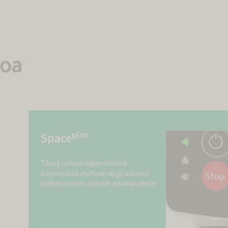
toa
plus
Space
Tämä infuusiojärjestelmä
käynnistää matkan digitaalisen
lääkehoidon uudelle aikakaudelle.