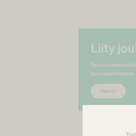
Liity j
Tutustu uramahdolli
tulevaisuuttamme.
Hae nyt
Your