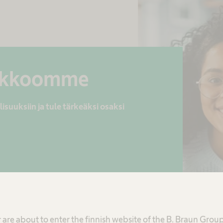
oukkoomme
suuksiin ja tule tärkeäksi osaksi
 are about to enter the finnish website of the B. Braun Grou