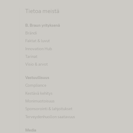
Tietoa meistä
B. Braun yrityksenä
Brändi
Faktat & luvut
Innovation Hub
Tarinat
Visio & arvot
Vastuullisuus
Compliance
Kestävä kehitys
Monimuotoisuus
Sponsorointi & lahjoitukset
Terveydenhuollon saatavuus
Media