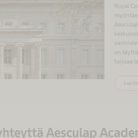
Royal Co
myöntäny
Aesculap
keskuksi
varmiste
on täytt
tarjoaa 
Lue li
yhteyttä Aesculap Acad