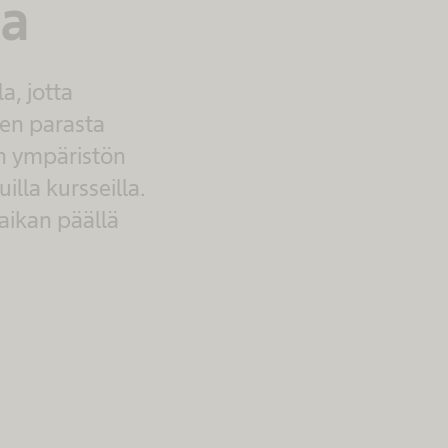
ta
a, jotta
een parasta
an ympäristön
lla kursseilla.
aikan päällä