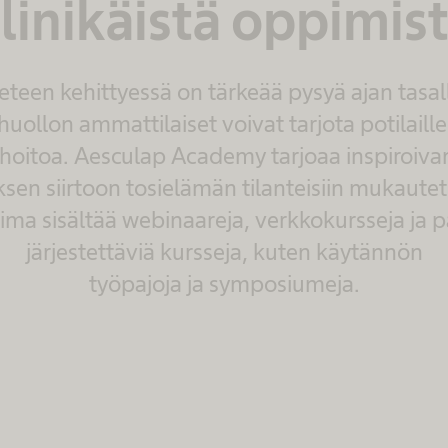
linikäistä oppimis
eteen kehittyessä on tärkeää pysyä ajan tasall
uollon ammattilaiset voivat tarjota potilaill
hoitoa. Aesculap Academy tarjoaa inspiroiv
en siirtoon tosielämän tilanteisiin mukautetui
oima sisältää webinaareja, verkkokursseja ja p
järjestettäviä kursseja, kuten käytännön
työpajoja ja symposiumeja.