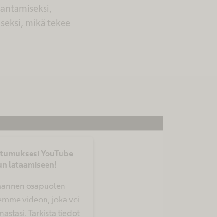
rantamiseksi,
seksi, mikä tekee
stumuksesi YouTube
un lataamiseen!
annen osapuolen
emme videon, joka voi
nastasi. Tarkista tiedot