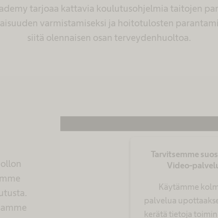
demy tarjoaa kattavia koulutusohjelmia taitojen pa
suuden varmistamiseksi ja hoitotulosten parantami
siitä olennaisen osan terveydenhuoltoa.
Tarvitsemme suo
ollon
Video-palvel
oamme
Käytämme kolm
utusta.
palvelua upottaaks
nnamme
kerätä tietoja toimin