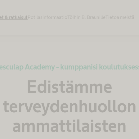
et & ratkaisut
Potilasinformaatio
Töihin B. Braunille
Tietoa meistä
esculap Academy - kumppanisi koulutukses
Edistämme
terveydenhuollon
ammattilaisten