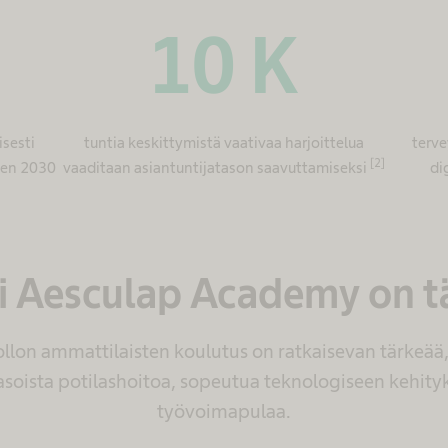
M
10
K
sesti
tuntia keskittymistä vaativaa harjoittelua
terve
[2]
een 2030
vaaditaan asiantuntijatason saavuttamiseksi
di
i Aesculap Academy on t
lon ammattilaisten koulutus on ratkaisevan tärkeää,
asoista potilashoitoa, sopeutua teknologiseen kehity
työvoimapulaa.