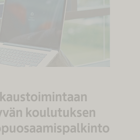
kkaustoimintaan
tyvän koulutuksen
ppuosaamispalkinto