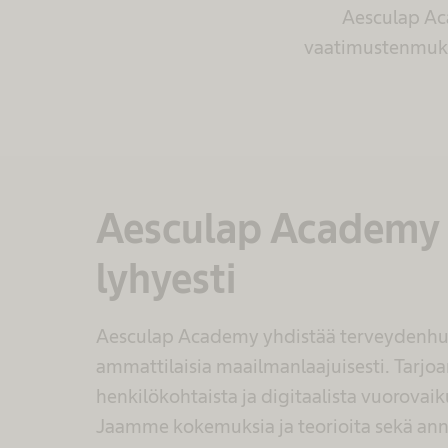
Aesculap Aca
vaatimustenmukai
Aesculap Academy
lyhyesti
Aesculap Academy yhdistää terveydenhu
ammattilaisia maailmanlaajuisesti. Tarj
henkilökohtaista ja digitaalista vuorovaik
Jaamme kokemuksia ja teorioita sekä a