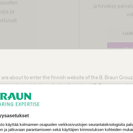
isuuden
ja hyväksy palvel
eja ja
vi
stuvat
Lisät
Hyv
powered by
Usercentr
Pla
 are about to enter the finnish website of the B. Braun Grou
Aes
mmend you visit the website of your local B. Braun organiza
glob
United States - B. Braun Medical Inc.
Aesculap
(paikan 
Finland - B. Braun Medical Oy