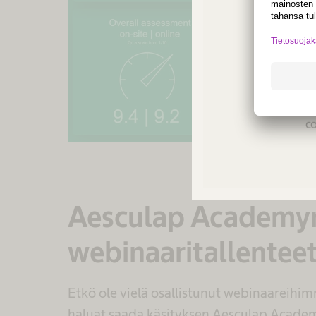
Not a
regio
co
Aesculap Academy
webinaaritallentee
Etkö ole vielä osallistunut webinaareihim
haluat saada käsityksen Aesculap Acade