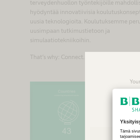
terveydenhuollon työntekijöille mahdoll
hyödyntää innovatiivisia koulutuskonsept
uusia teknologioita.
Koulutuksemme peru
uusimpaan tutkimustietoon ja
simulaatiotekniikoihin.
That’s why: Connect. Exchange. Enable.
Your
reco