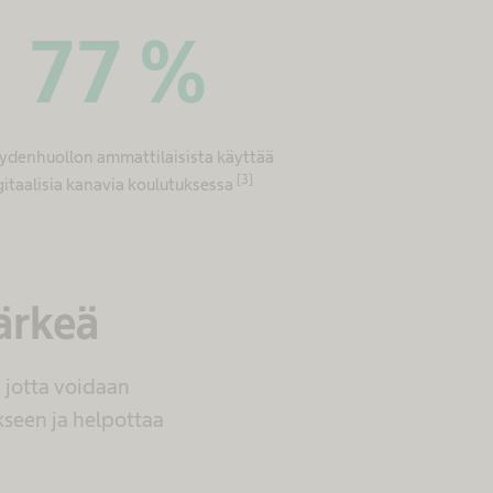
77
%
ydenhuollon ammattilaisista käyttää
[3]
gitaalisia kanavia koulutuksessa
ärkeä
 jotta voidaan
kseen ja helpottaa