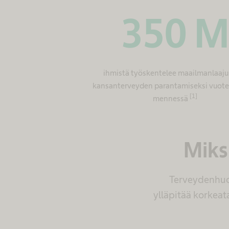
350
ihmistä työskentelee maailmanlaajui
kansanterveyden parantamiseksi vuot
[1]
mennessä
Miks
Terveydenhuol
ylläpitää korkeat