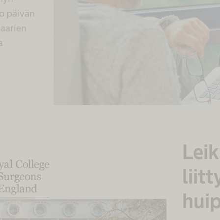
ko päivän
naarien
a
Lei
liit
hui