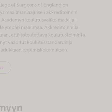
llege of Surgeons of England on
t maailmanlaajuisen akkreditoinnin
 Academyn koulutusvalikoimalle ja -
lle ympäri maailmaa. Akkreditoinnilla
taan, että toteutettava koulutustoiminta
änyt vaaditut koulutusstandardit ja
laadukkaan oppimiskokemuksen.
sää
emyyn