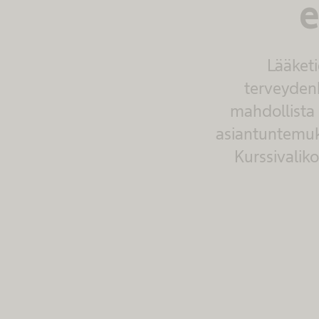
e
Lääketi
terveydenh
mahdollista 
asiantuntemuks
Kurssivalik