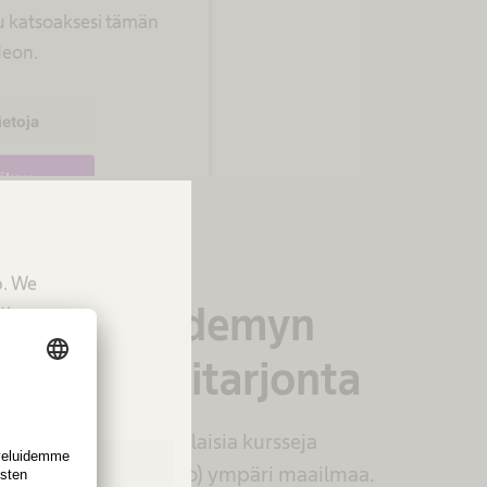
u katsoaksesi tämän
deon.
ietoja
äksy
ics Consent Management
tform
p. We
culap Academyn
tion.
aali kurssitarjonta
 Academy tarjoaa erilaisia kursseja
päällä, hybridi, verkko) ympäri maailmaa.