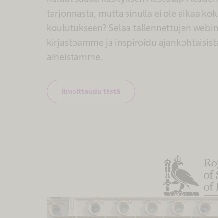
tarjonnasta, mutta sinulla ei ole aikaa ko
koulutukseen? Selaa tallennettujen webi
kirjastoamme ja inspiroidu ajankohtaisist
aiheistamme.
Ilmoittaudu tästä