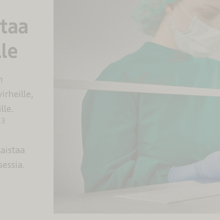
staa
lle
n
irheille,
lle.
,3
aistaa
essia.