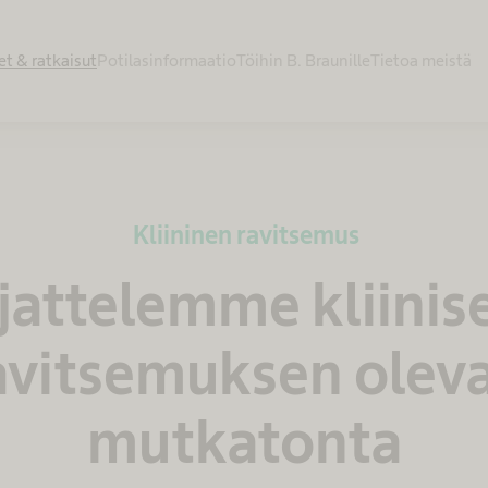
et & ratkaisut
Potilasinformaatio
Töihin B. Braunille
Tietoa meistä
Kliininen ravitsemus
jattelemme kliinis
avitsemuksen olev
mutkatonta