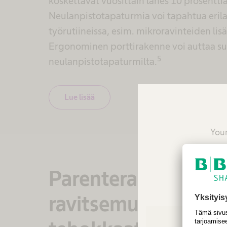
koskettavat vuosittain lähes 10 prosentti
Neulanpistotapaturmia voi tapahtua erila
työrutiineissa, esim. mikroravinteiden lis
Ergonominen porttirakenne voi auttaa s
5
neulanpistotapaturmilta.
Lue lisää
Your
reco
Parenteraalisen
ravitsemuksen