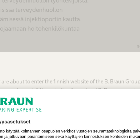
a terveydenhuollon työntekijöistä.
isissa terveydenhuollon
äämisessä injektioportin kautta.
uojaamaan hoitohenkilökuntaa
n
 are about to enter the finnish website of the B. Braun Grou
mmend you visit the website of your local B. Braun organiza
United States - B. Braun Medical Inc.
Finland - B. Braun Medical Oy