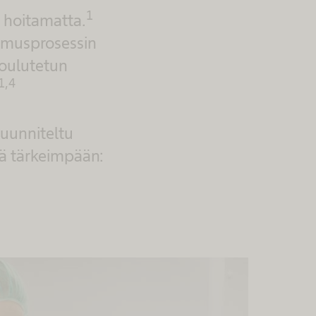
1
a hoitamatta.
semusprosessin
koulutetun
1,4
suunniteltu
tyä tärkeimpään: