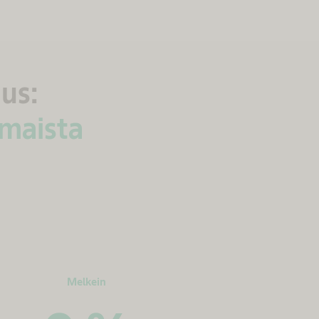
mus:
omaista
Melkein