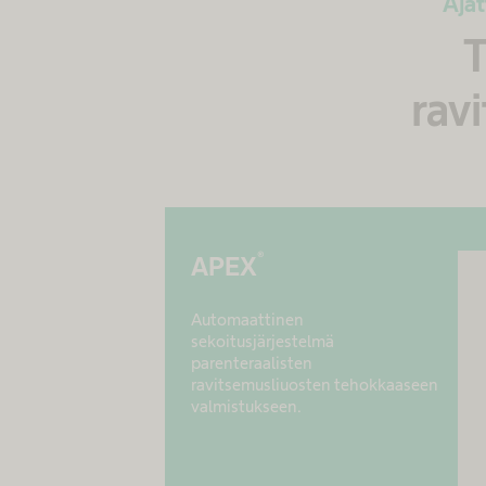
Ajat
T
rav
®
APEX
Automaattinen
sekoitusjärjestelmä
parenteraalisten
ravitsemusliuosten tehokkaaseen
valmistukseen.