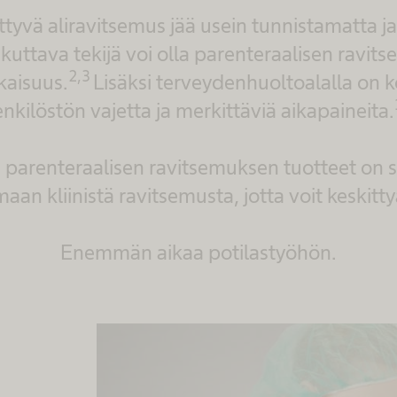
ittyvä aliravitsemus jää usein tunnistamatta j
ikuttava tekijä voi olla parenteraalisen ravit
2,3
aisuus.
Lisäksi terveydenhuoltoalalla on 
nkilöstön vajetta ja merkittäviä aikapaineita.
 parenteraalisen ravitsemuksen tuotteet on 
aan kliinistä ravitsemusta, jotta voit keskit
Enemmän aikaa potilastyöhön.