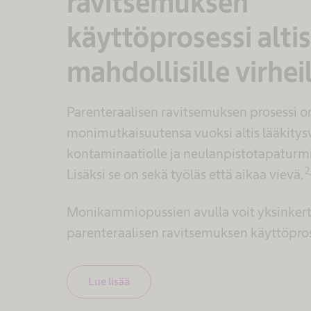
ravitsemuksen
käyttöprosessi alti
mahdollisille virhei
Parenteraalisen ravitsemuksen prosessi o
monimutkaisuutensa vuoksi altis lääkitysv
kontaminaatiolle ja neulanpistotapaturmi
2
Lisäksi se on sekä työläs että aikaa vievä.
Monikammiopussien avulla voit yksinkert
parenteraalisen ravitsemuksen käyttöpros
Lue lisää