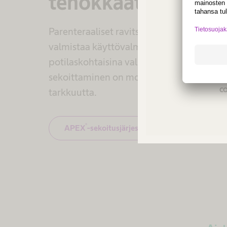
tehokkaat yhdistel
Parenteraaliset ravitsemusliuokset voida
valmistaa käyttövalmiilla pusseilla tai
Not a
potilaskohtaisina valmisteina. Ravitsemu
regio
sekoittaminen on monimutkaista ja vaatii
co
tarkkuutta.
®
APEX
-sekoitusjärjestelmä