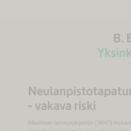
B. 
Yksink
Neulanpistotapatu
- vakava riski
Maailman terveysjärjestön (WHO) mukaa