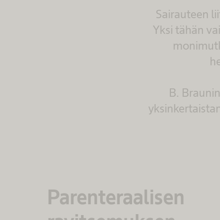
Sairauteen li
Yksi tähän va
monimutk
he
B. Braunin
yksinkertaistam
Parenteraalisen