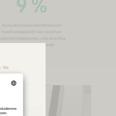
10
%
terveydenhuollon ammattilaisista
maailmanlaajuisesti saa vuosittain
eulanpistotapaturman, joka aiheuttaa
merkittäviä terveysriskejä
p. We
tion.