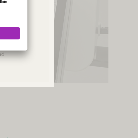
ies or
Please
and