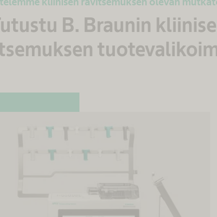
telemme kliinisen ravitsemuksen olevan mutka
utustu B. Braunin kliinis
itsemuksen tuotevalikoi