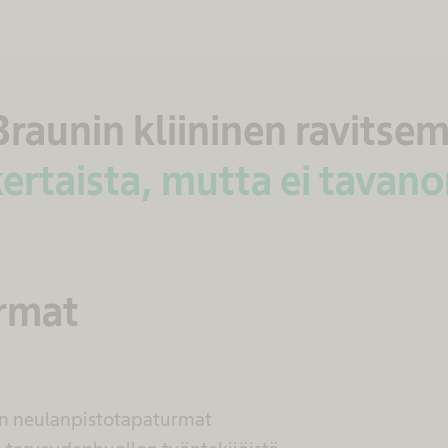
Braunin kliininen ravitse
ertaista, mutta ei tavan
rmat
n neulanpistotapaturmat