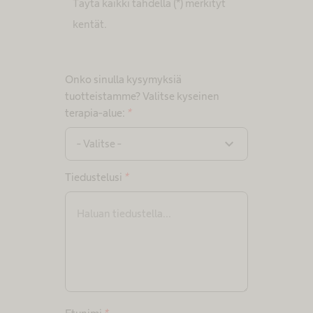
Täytä kaikki tähdellä (*) merkityt
kentät.
Onko sinulla kysymyksiä
tuotteistamme? Valitse kyseinen
terapia-alue:
*
expand_more
- Valitse -
Tiedustelusi
*