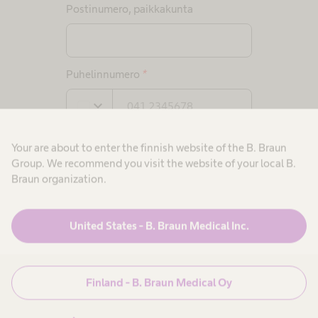
Postinumero, paikkakunta
Puhelinnumero
*
expand_more
Your are about to enter the finnish website of the B. Braun
Sähköposti
*
Group. We recommend you visit the website of your local B.
Braun organization.
United States - B. Braun Medical Inc.
Tietosuoja
*
Olen lukenut
tietosuojakäytännön ja hyväksyn
Finland - B. Braun Medical Oy
henkilötietojeni käsittelyn
tietosuojakäytännön mukaisesti.