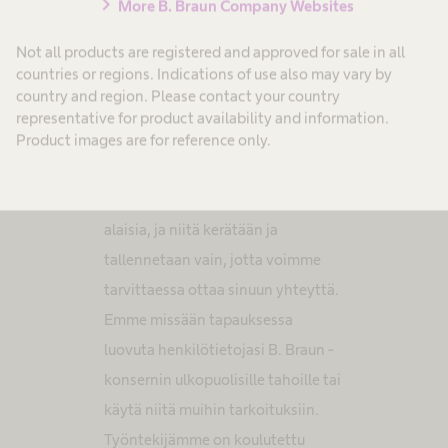
chevron_right
More B. Braun Company Websites
Voin peruuttaa tämän
suostumuksen milloin tahansa.
Not all products are registered and approved for sale in all
countries or regions. Indications of use also may vary by
country and region. Please contact your country
Asiakkaidemme henkilötietojen
representative for product availability and information.
suojaaminen on meille tärkeää ja
Product images are for reference only.
otamme sen erittäin vakavasti.
Henkilötietosi ovat
tietosuojan
alaisia, ja niitä kerätään ja
tallennetaan vain, jotta voimme
tarvittaessa ottaa sinuun yhteyttä.
Emme missään tapauksessa
luovuta henkilötietojasi B. Braun -
konsernin ulkopuolisille tahoille tai
käytä niitä muihin tarkoituksiin.
Työntekijämme on koulutettu