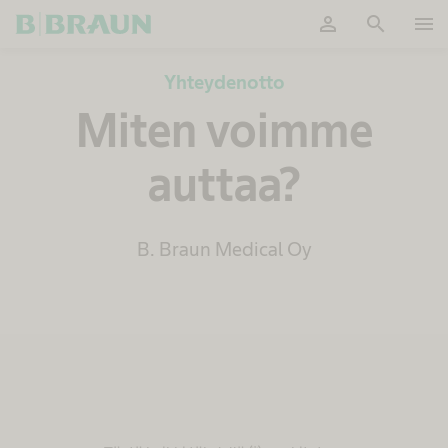
person
search
menu
OK
Yhteydenotto
Miten voimme
auttaa?
B. Braun Medical Oy