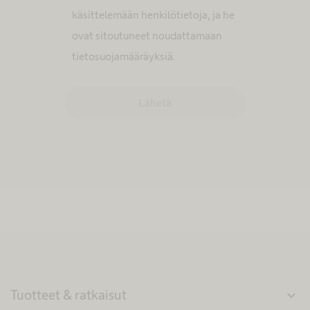
käsittelemään henkilötietoja, ja he
ovat sitoutuneet noudattamaan
tietosuojamääräyksiä.
Lähetä
Tuotteet & ratkaisut
expand_more