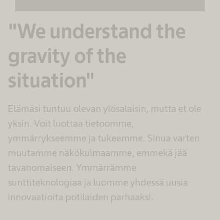
Lisätietoja
"We understand the
Hyväksy
gravity of the
powered by
Usercentrics Consent
Management Platform
situation"
Elämäsi tuntuu olevan ylösalaisin, mutta et ole
yksin. Voit luottaa tietoomme,
ymmärrykseemme ja tukeemme. Sinua varten
muutamme näkökulmaamme, emmekä jää
tavanomaiseen. Ymmärrämme
sunttiteknologiaa ja luomme yhdessä uusia
innovaatioita potilaiden parhaaksi.