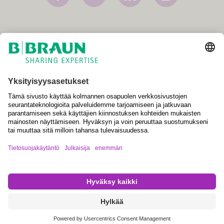
Julkaisija
Myyntiehdot
Käyttöehdot
Yksityisyydensuoja
Evästeasetukset
Kaikkia tuotteita ei ole rekisteröity ja hyväksytty myytäväksi kaikissa
maissa tai alueilla. Käyttöaiheet voivat myös vaihdella maittain ja
alueittain. Tuotteiden saatavuus vaihtelee maittain. Jos haluat
lisätietoa tuotteesta/tuotteista, otathan yhteyttä B. Braunin
edustajaan. Tuotekuvat ovat viitteellisiä.
Copyright © B. Braun Medical Oy