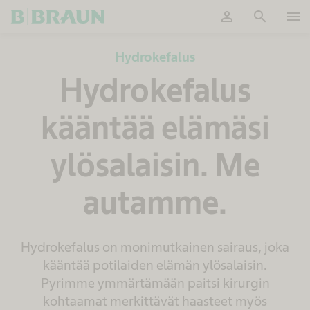
person
search
menu
OK
Hydrokefalus
Hydrokefalus
kääntää elämäsi
ylösalaisin. Me
autamme.
Hydrokefalus on monimutkainen sairaus, joka
kääntää potilaiden elämän ylösalaisin.
Pyrimme ymmärtämään paitsi kirurgin
kohtaamat merkittävät haasteet myös