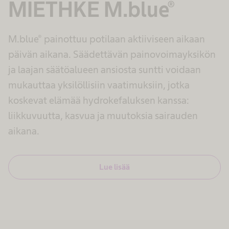
MIETHKE M.blue®
M.blue® painottuu potilaan aktiiviseen aikaan
päivän aikana. Säädettävän painovoimayksikön
ja laajan säätöalueen ansiosta suntti voidaan
mukauttaa yksilöllisiin vaatimuksiin, jotka
koskevat elämää hydrokefaluksen kanssa:
liikkuvuutta, kasvua ja muutoksia sairauden
aikana.
Lue lisää