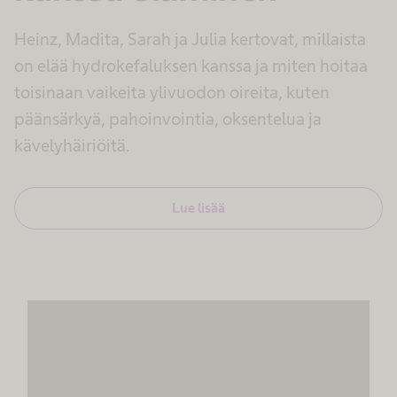
Heinz, Madita, Sarah ja Julia kertovat, millaista
on elää hydrokefaluksen kanssa ja miten hoitaa
toisinaan vaikeita ylivuodon oireita, kuten
päänsärkyä, pahoinvointia, oksentelua ja
kävelyhäiriöitä.
Lue lisää
Tarvitsemme suostumuksesi
MovingImage-palvelun
lataamiseen!
Käytämme MovingImage upottaaksemme