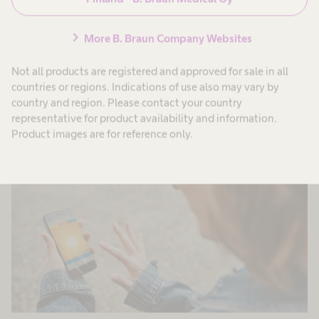
suntti, mitä se voi tehdä ja mikä on painovoiman
merkitys tässä?
chevron_right
More B. Braun Company Websites
Not all products are registered and approved for sale in all
Lue lisää
countries or regions. Indications of use also may vary by
country and region. Please contact your country
representative for product availability and information.
Product images are for reference only.