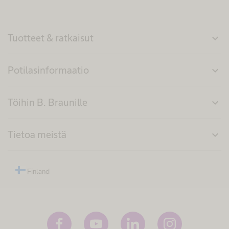
Tuotteet & ratkaisut
expand_more
Potilasinformaatio
expand_more
Töihin B. Braunille
expand_more
Tietoa meistä
expand_more
Finland