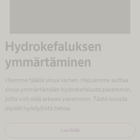
sisältöä, joka voi kerätä tietoja toiminnastasi.
Tarkista tiedot ja hyväksy palvelu nähdäksesi
tämän sisällön.
Lisätietoja
Hydrokefaluksen
Hyväksy
ymmärtäminen
powered by
Usercentrics Consent
Management Platform
Olemme täällä sinua varten. Haluamme auttaa
sinua ymmärtämään hydrokefalusta paremmin,
jotta voit elää arkeasi paremmin. Tästä osiosta
löydät hyödyllistä tietoa.
Lue lisää