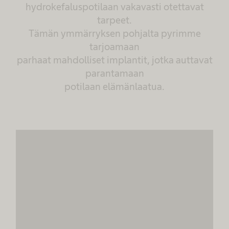
hydrokefaluspotilaan vakavasti otettavat
tarpeet.
Tämän ymmärryksen pohjalta pyrimme
tarjoamaan
parhaat mahdolliset implantit, jotka auttavat
parantamaan
potilaan elämänlaatua.
Tarvitsemme suostumuksesi
MovingImage-palvelun
lataamiseen!
Käytämme MovingImage upottaaksemme
sisältöä, joka voi kerätä tietoja toiminnastasi.
Tarkista tiedot ja hyväksy palvelu nähdäksesi
tämän sisällön.