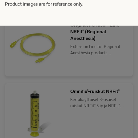
kertakäyttötarvikkeet
Product images are for reference only.
Original Perfusor® Line
NRFit® (Regional
Anesthesia)
Extension Line for Regional
Anesthesia products
compatible with syringe pumps
Omnifix®-ruiskut NRFit®
Kertakäyttöiset 3-osaiset
ruiskut NRFit® Slip ja NRFit®
Lock liittimillä neuraksiaaliseen
ja regionaaliseen anestesiaan