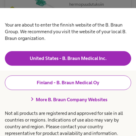
hermopuudutuksiin
Your are about to enter the finnish website of the B. Braun
Group. We recommend you visit the website of your local B.
Braun organization.
Stimuplex® Ultra 360
United States - B. Braun Medical Inc.
NRFit®
Stimuloiva ultraääni
puudutusneula perifeerisiin
Finland - B. Braun Medical Oy
hermopuudutuksiin
chevron_right
More B. Braun Company Websites
Not all products are registered and approved for sale in all
countries or regions. Indications of use also may vary by
country and region. Please contact your country
NRFit®-lisätarvikkeet ja pumppujen
representative for product availability and information.