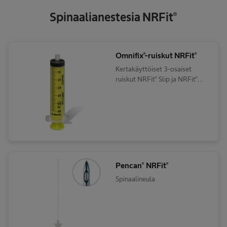
Spinaalianestesia NRFit®
Omnifix®-ruiskut NRFit®
Kertakäyttöiset 3-osaiset
ruiskut NRFit® Slip ja NRFit®
Lock liittimillä neuraksiaaliseen
ja regionaaliseen anestesiaan
Pencan® NRFit®
Spinaalineula