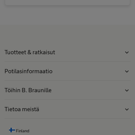
Tuotteet & ratkaisut
expand_more
Potilasinformaatio
expand_more
Töihin B. Braunille
expand_more
Tietoa meistä
expand_more
Finland