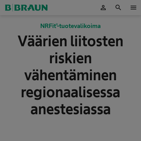
person
search
menu
OK
NRFit®-tuotevalikoima
Väärien liitosten
riskien
vähentäminen
regionaalisessa
anestesiassa